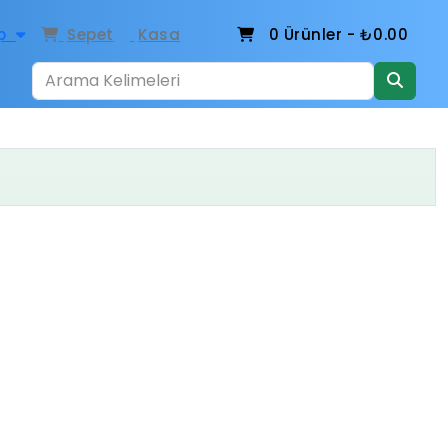
p
Sepet
Kasa
0
Ürünler -
₺0.00