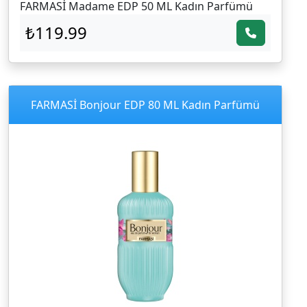
FARMASİ Madame EDP 50 ML Kadın Parfümü
₺119.99
FARMASİ Bonjour EDP 80 ML Kadın Parfümü