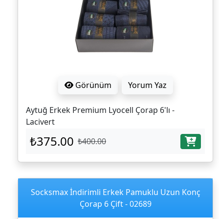
Görünüm
Yorum Yaz
Aytuğ Erkek Premium Lyocell Çorap 6'lı -
Lacivert
₺375.00
₺400.00
Socksmax İndirimli Erkek Pamuklu Uzun Konç
Çorap 6 Çift - 02689