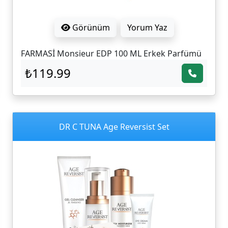
Görünüm
Yorum Yaz
FARMASİ Monsieur EDP 100 ML Erkek Parfümü
₺119.99
DR C TUNA Age Reversist Set