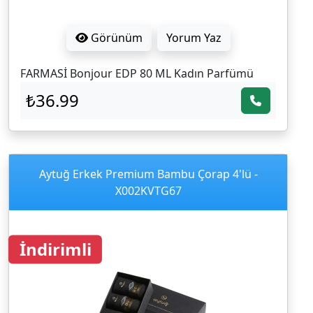
Görünüm
Yorum Yaz
FARMASİ Bonjour EDP 80 ML Kadın Parfümü
₺36.99
Aytuğ Erkek Premium Bambu Çorap 4'lü -
X002KVTG67
İndirimli