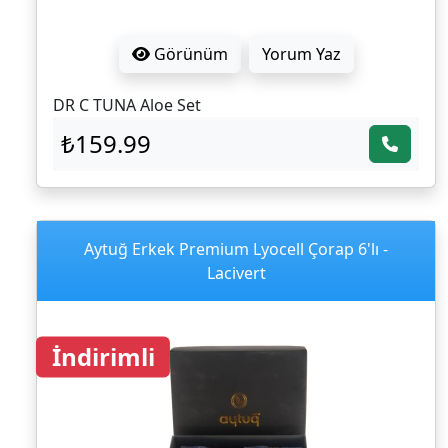
Görünüm
Yorum Yaz
DR C TUNA Aloe Set
₺159.99
Aytuğ Erkek Premium Lyocell Çorap 6'lı -
Lacivert
İndirimli