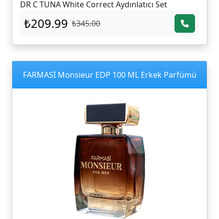
DR C TUNA White Correct Aydınlatıcı Set
₺209.99
₺345.00
FARMASİ Monsieur EDP 100 ML Erkek Parfümü