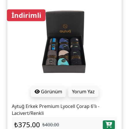
İndirimli
Görünüm
Yorum Yaz
Aytuğ Erkek Premium Lyocell Çorap 6'lı -
Lacivert/Renkli
₺375.00
₺400.00