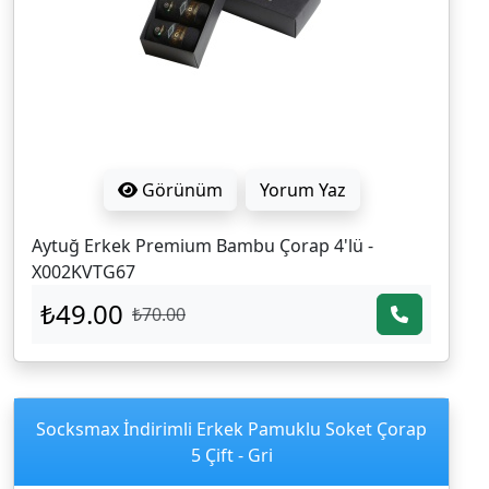
Görünüm
Yorum Yaz
Aytuğ Erkek Premium Bambu Çorap 4'lü -
X002KVTG67
₺49.00
₺70.00
Socksmax İndirimli Erkek Pamuklu Soket Çorap
5 Çift - Gri