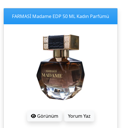
FARMASİ Madame EDP 50 ML Kadın Parfümü
Görünüm
Yorum Yaz